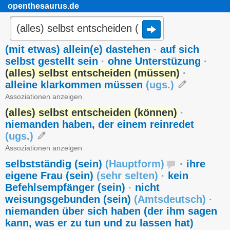
openthesaurus.de
(mit etwas) allein(e) dastehen
·
auf sich
selbst gestellt sein
·
ohne Unterstüzung
·
(alles) selbst entscheiden (müssen)
·
alleine klarkommen müssen
(
ugs.
)
Assoziationen anzeigen
(alles) selbst entscheiden (können)
·
niemanden haben, der einem reinredet
(
ugs.
)
Assoziationen anzeigen
selbstständig (sein)
(
Hauptform
)
·
ihre
eigene Frau (sein)
(
sehr selten
)
·
kein
Befehlsempfänger (sein)
·
nicht
weisungsgebunden (sein)
(
Amtsdeutsch
)
·
niemanden über sich haben (der ihm sagen
kann, was er zu tun und zu lassen hat)