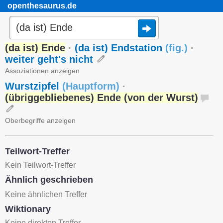
openthesaurus.de
(da ist) Ende
·
(da ist) Endstation
(
fig.
)
·
weiter geht's nicht
Assoziationen anzeigen
Wurstzipfel
(
Hauptform
)
·
(übriggebliebenes) Ende (von der Wurst)
Oberbegriffe anzeigen
Teilwort-Treffer
Kein Teilwort-Treffer
Ähnlich geschrieben
Keine ähnlichen Treffer
Wiktionary
Keine direkten Treffer