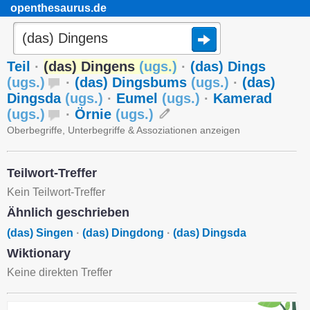
openthesaurus.de
Teil
·
(das) Dingens
(
ugs.
)
·
(das) Dings
(
ugs.
)
·
(das) Dingsbums
(
ugs.
)
·
(das)
Dingsda
(
ugs.
)
·
Eumel
(
ugs.
)
·
Kamerad
(
ugs.
)
·
Örnie
(
ugs.
)
Oberbegriffe, Unterbegriffe & Assoziationen anzeigen
Teilwort-Treffer
Kein Teilwort-Treffer
Ähnlich geschrieben
(das) Singen
·
(das) Dingdong
·
(das) Dingsda
Wiktionary
Keine direkten Treffer