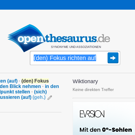
SYNONYME UND ASSOZIATIONEN
en (auf)
·
(den) Fokus
Wiktionary
 den Blick nehmen
·
in den
Keine direkten Treffer
lpunkt stellen
·
(sich)
kussieren (auf)
(
geh.
)