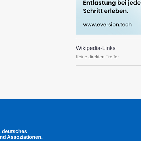
Wikipedia-Links
Keine direkten Treffer
s deutsches
nd Assoziationen.