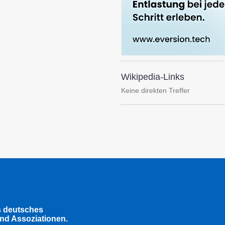
Wikipedia-Links
Keine direkten Treffer
s deutsches
nd Assoziationen.