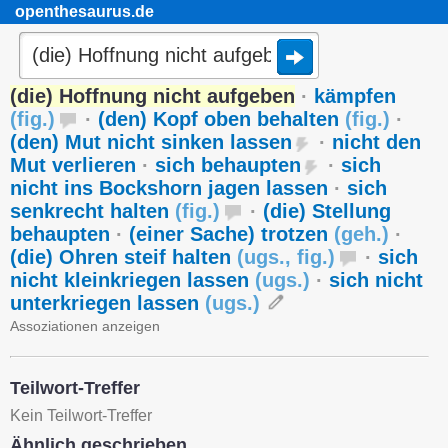
openthesaurus.de
(die) Hoffnung nicht aufgeben
·
kämpfen
(
fig.
)
·
(den) Kopf oben behalten
(
fig.
)
·
(den) Mut nicht sinken lassen
·
nicht den
Mut verlieren
·
sich behaupten
·
sich
nicht ins Bockshorn jagen lassen
·
sich
senkrecht halten
(
fig.
)
·
(die) Stellung
behaupten
·
(einer Sache) trotzen
(
geh.
)
·
(die) Ohren steif halten
(
ugs.
,
fig.
)
·
sich
nicht kleinkriegen lassen
(
ugs.
)
·
sich nicht
unterkriegen lassen
(
ugs.
)
Assoziationen anzeigen
Teilwort-Treffer
Kein Teilwort-Treffer
Ähnlich geschrieben