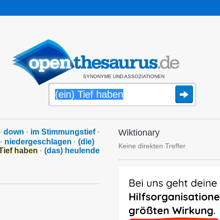
SYNONYME UND ASSOZIATIONEN
·
down
·
im Stimmungstief
·
Wiktionary
·
niedergeschlagen
·
(die)
Keine direkten Treffer
 Tief haben
·
(das) heulende