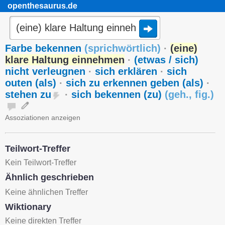
openthesaurus.de
Farbe bekennen
(
sprichwörtlich
)
·
(eine)
klare Haltung einnehmen
·
(etwas / sich)
nicht verleugnen
·
sich erklären
·
sich
outen (als)
·
sich zu erkennen geben (als)
·
stehen zu
·
sich bekennen (zu)
(
geh.
,
fig.
)
Assoziationen anzeigen
Teilwort-Treffer
Kein Teilwort-Treffer
Ähnlich geschrieben
Keine ähnlichen Treffer
Wiktionary
Keine direkten Treffer