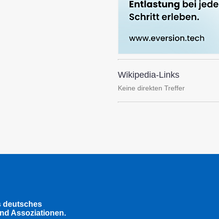
Wikipedia-Links
Keine direkten Treffer
s deutsches
nd Assoziationen.