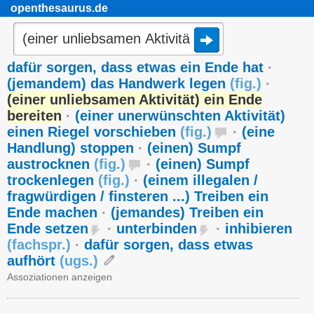
openthesaurus.de
dafür sorgen, dass etwas ein Ende hat
·
(jemandem) das Handwerk legen
(
fig.
)
·
(einer unliebsamen Aktivität) ein Ende
bereiten
·
(einer unerwünschten Aktivität)
einen Riegel vorschieben
(
fig.
)
·
(eine
Handlung) stoppen
·
(einen) Sumpf
austrocknen
(
fig.
)
·
(einen) Sumpf
trockenlegen
(
fig.
)
·
(einem illegalen /
fragwürdigen / finsteren ...) Treiben ein
Ende machen
·
(jemandes) Treiben ein
Ende setzen
·
unterbinden
·
inhibieren
(
fachspr.
)
·
dafür sorgen, dass etwas
aufhört
(
ugs.
)
Assoziationen anzeigen