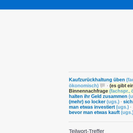
Kaufzurückhaltung üben
(
fa
ökonomisch
)
·
(es gibt e
Binnennachfrage
(
fachspr.
,
halten ihr Geld zusammen
(
u
(mehr) so locker
(
ugs.
)
·
sich
man etwas investiert
(
ugs.
)
·
bevor man etwas kauft
(
ugs.
Teilwort-Treffer