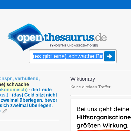
SYNONYME UND ASSOZIATIONEN
chspr.
,
verhüllend
,
Wiktionary
ine) schwache
Keine direkten Treffer
ökonomisch
)
·
die Leute
gs.
)
·
(das) Geld sitzt nicht
 zweimal überlegen, bevor
sich zweimal überlegen,
)