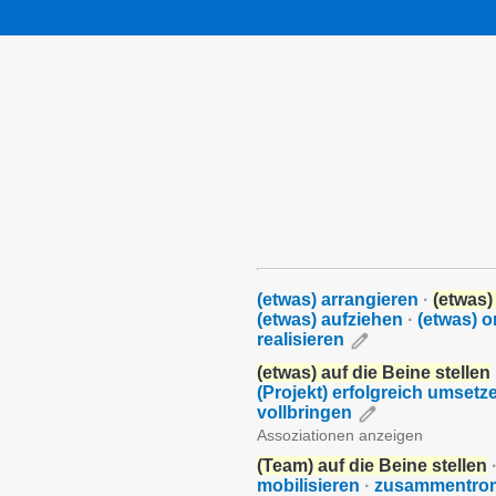
(etwas) arrangieren
·
(etwas)
(etwas) aufziehen
·
(etwas) o
realisieren
(etwas) auf die Beine stellen
(Projekt) erfolgreich umsetz
vollbringen
Assoziationen anzeigen
(Team) auf die Beine stellen
mobilisieren
·
zusammentro