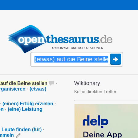
SYNONYME UND ASSOZIATIONEN
Wiktionary
 auf die Beine stellen
·
rganisieren
·
(etwas)
Keine direkten Treffer
·
(einen) Erfolg erzielen
·
en
·
(eine) Leistung
·
Leute finden (für)
·
mmeln