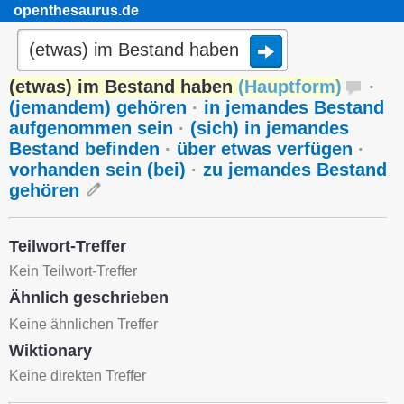
openthesaurus.de
(etwas) im Bestand haben
(
Hauptform
)
·
(jemandem) gehören
·
in jemandes Bestand
aufgenommen sein
·
(sich) in jemandes
Bestand befinden
·
über etwas verfügen
·
vorhanden sein (bei)
·
zu jemandes Bestand
gehören
Teilwort-Treffer
Kein Teilwort-Treffer
Ähnlich geschrieben
Keine ähnlichen Treffer
Wiktionary
Keine direkten Treffer