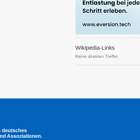
Wikipedia-Links
Keine direkten Treffer
s deutsches
nd Assoziationen.