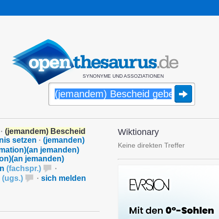
SYNONYME UND ASSOZIATIONEN
·
(jemandem) Bescheid
Wiktionary
nis setzen
·
(jemanden)
Keine direkten Treffer
rmation)(an jemanden)
ion)(an jemanden)
en
(
fachspr.
)
·
n
(
ugs.
)
·
sich melden