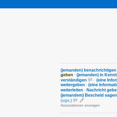
(jemanden) benachrichtigen
geben
·
(jemanden) in Kennt
verständigen
·
(eine Info
weitergeben
·
(eine Informat
weiterleiten
·
Nachricht geb
(jemandem) Bescheid sage
(
ugs.
)
Assoziationen anzeigen