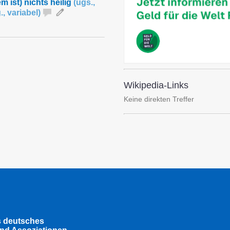
 ist) nichts heilig
(
ugs.
,
g.
,
variabel
)
Wikipedia-Links
Keine direkten Treffer
s deutsches