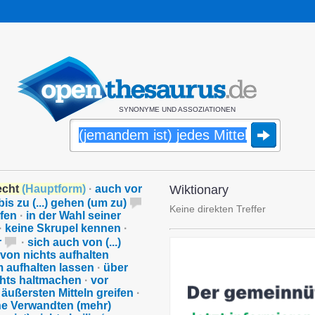
SYNONYME UND ASSOZIATIONEN
recht
(
Hauptform
)
·
auch vor
Wiktionary
bis zu (...) gehen (um zu)
Keine direkten Treffer
fen
·
in der Wahl seiner
·
keine Skrupel kennen
·
r
·
sich auch von (...)
 von nichts aufhalten
 aufhalten lassen
·
über
chts haltmachen
·
vor
 äußersten Mitteln greifen
·
ne Verwandten (mehr)