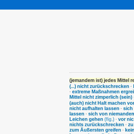
(jemandem ist) jedes Mittel 
(...) nicht zurückschrecken
·
·
extreme Maßnahmen ergrei
Mittel nicht zimperlich (sein)
(auch) nicht Halt machen vo
nicht aufhalten lassen
·
sich
lassen
·
sich von niemandem
Leichen gehen
(
fig.
)
·
vor ni
nichts zurückschrecken
·
zu
zum Äußersten greifen
·
kei