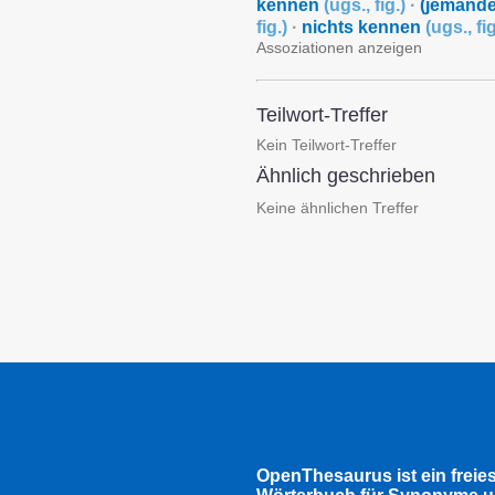
kennen
(
ugs.
,
fig.
)
·
(jemandem
fig.
)
·
nichts kennen
(
ugs.
,
fi
Assoziationen anzeigen
Teilwort-Treffer
Kein Teilwort-Treffer
Ähnlich geschrieben
Keine ähnlichen Treffer
OpenThesaurus ist ein freie