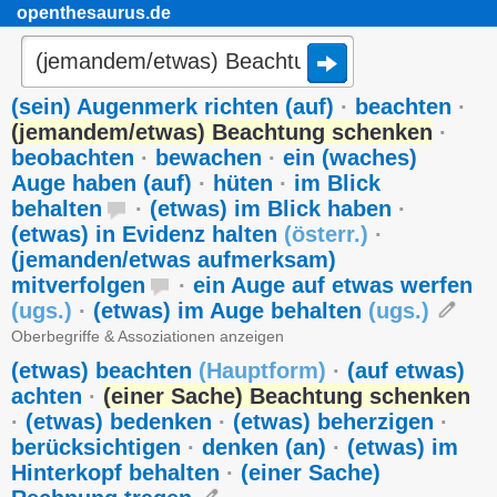
openthesaurus.de
(sein) Augenmerk richten (auf)
·
beachten
·
(jemandem/etwas) Beachtung schenken
·
beobachten
·
bewachen
·
ein (waches)
Auge haben (auf)
·
hüten
·
im Blick
behalten
·
(etwas) im Blick haben
·
(etwas) in Evidenz halten
(
österr.
)
·
(jemanden/etwas aufmerksam)
mitverfolgen
·
ein Auge auf etwas werfen
(
ugs.
)
·
(etwas) im Auge behalten
(
ugs.
)
Oberbegriffe & Assoziationen anzeigen
(etwas) beachten
(
Hauptform
)
·
(auf etwas)
achten
·
(einer Sache) Beachtung schenken
·
(etwas) bedenken
·
(etwas) beherzigen
·
berücksichtigen
·
denken (an)
·
(etwas) im
Hinterkopf behalten
·
(einer Sache)