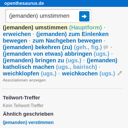
openthesaurus.de
(jemanden) umstimmen
(
Hauptform
)
·
erweichen
·
(jemanden) zum Einlenken
bewegen
·
zum Nachgeben bewegen
·
(jemanden) bekehren (zu)
(
geh.
,
fig.
)
·
(jemanden von etwas) abbringen
(
ugs.
)
·
(jemanden) bringen zu
(
ugs.
)
·
(jemanden)
katholisch machen
(
ugs.
,
bairisch
)
·
weichklopfen
(
ugs.
)
·
weichkochen
(
ugs.
)
Assoziationen anzeigen
Teilwort-Treffer
Kein Teilwort-Treffer
Ähnlich geschrieben
(jemanden) verstimmen