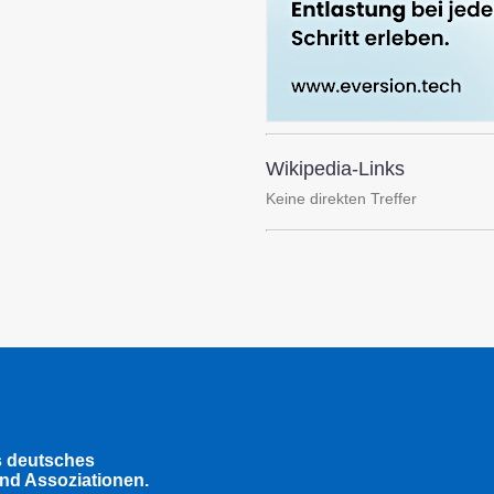
Wikipedia-Links
Keine direkten Treffer
s deutsches
nd Assoziationen.