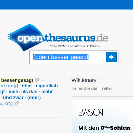
SYNONYME UND ASSOZIATIONEN
Wiktionary
) besser gesagt
·
ürzung
)
·
eher
·
eigentlich
Keine direkten Treffer
gt
·
mehr als das
·
mehr
·
und zwar
·
(oder)
.
,
lat.
)