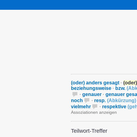
(oder) anders gesagt
·
(oder
beziehungsweise
·
bzw.
(
Abk
·
genauer
·
genauer gesa
noch
·
resp.
(
Abkürzung
)
vielmehr
·
respektive
(
geh
Assoziationen anzeigen
Teilwort-Treffer