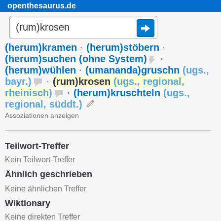
openthesaurus.de
(herum)kramen
·
(herum)stöbern
·
(herum)suchen (ohne System)
·
(herum)wühlen
·
(umananda)gruschn
(
ugs.
,
bayr.
)
·
(rum)krosen
(
ugs.
,
regional
,
rheinisch
)
·
(herum)kruschteln
(
ugs.
,
regional
,
süddt.
)
Assoziationen anzeigen
Teilwort-Treffer
Kein Teilwort-Treffer
Ähnlich geschrieben
Keine ähnlichen Treffer
Wiktionary
Keine direkten Treffer