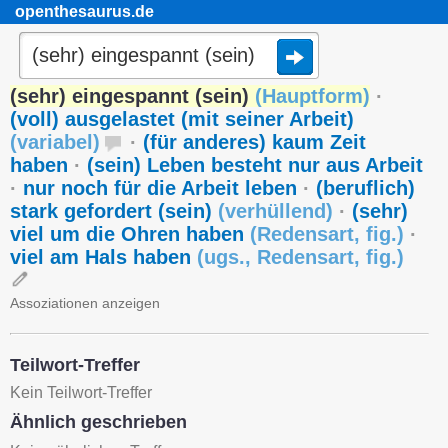
openthesaurus.de
(sehr) eingespannt (sein)
(
Hauptform
)
·
(voll) ausgelastet (mit seiner Arbeit)
(
variabel
)
·
(für anderes) kaum Zeit
haben
·
(sein) Leben besteht nur aus Arbeit
·
nur noch für die Arbeit leben
·
(beruflich)
stark gefordert (sein)
(
verhüllend
)
·
(sehr)
viel um die Ohren haben
(
Redensart
,
fig.
)
·
viel am Hals haben
(
ugs.
,
Redensart
,
fig.
)
Assoziationen anzeigen
Teilwort-Treffer
Kein Teilwort-Treffer
Ähnlich geschrieben