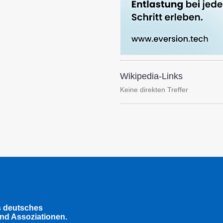
Wikipedia-Links
Keine direkten Treffer
s deutsches
nd Assoziationen.