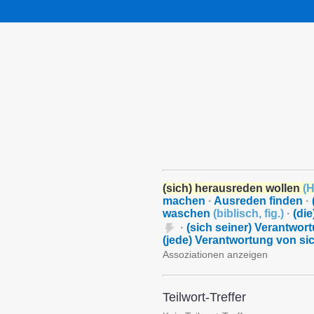
(sich) herausreden wollen
(
H
machen
·
Ausreden finden
·
waschen
(
biblisch
,
fig.
)
·
(di
·
(sich seiner) Verantwor
(jede) Verantwortung von si
Assoziationen anzeigen
Teilwort-Treffer