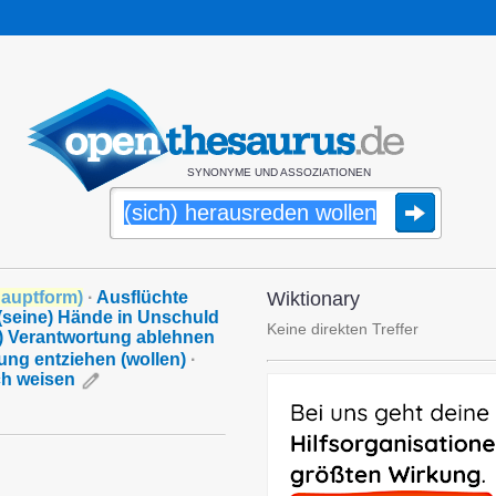
SYNONYME UND ASSOZIATIONEN
auptform
)
·
Ausflüchte
Wiktionary
(seine) Hände in Unschuld
Keine direkten Treffer
e) Verantwortung ablehnen
tung entziehen (wollen)
·
ch weisen