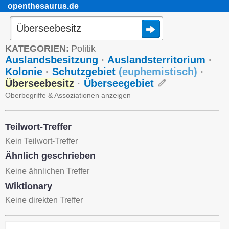
openthesaurus.de
KATEGORIEN:
Politik
Auslandsbesitzung
·
Auslandsterritorium
·
Kolonie
·
Schutzgebiet
(
euphemistisch
)
·
Überseebesitz
·
Überseegebiet
Oberbegriffe & Assoziationen anzeigen
Teilwort-Treffer
Kein Teilwort-Treffer
Ähnlich geschrieben
Keine ähnlichen Treffer
Wiktionary
Keine direkten Treffer