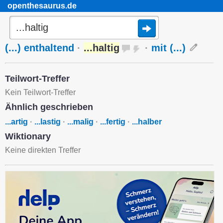
openthesaurus.de
(...) enthaltend
·
...haltig
·
mit (...)
Teilwort-Treffer
Kein Teilwort-Treffer
Ähnlich geschrieben
...artig
·
...lastig
·
...malig
·
...fertig
·
...halber
Wiktionary
Keine direkten Treffer