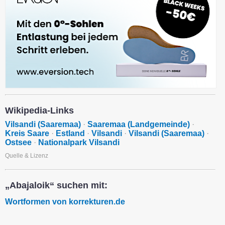
Wikipedia-Links
Vilsandi (Saaremaa)
·
Saaremaa (Landgemeinde)
·
Kreis Saare
·
Estland
·
Vilsandi
·
Vilsandi (Saaremaa)
·
Ostsee
·
Nationalpark Vilsandi
Quelle & Lizenz
„Abajaloik“ suchen mit:
Wortformen von korrekturen.de