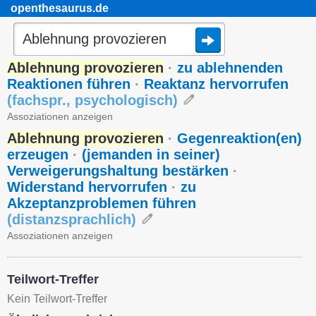
openthesaurus.de
Ablehnung provozieren
·
zu ablehnenden
Reaktionen führen
·
Reaktanz hervorrufen
(
fachspr.
,
psychologisch
)
Assoziationen anzeigen
Ablehnung provozieren
·
Gegenreaktion(en)
erzeugen
·
(jemanden in seiner)
Verweigerungshaltung bestärken
·
Widerstand hervorrufen
·
zu
Akzeptanzproblemen führen
(
distanzsprachlich
)
Assoziationen anzeigen
Teilwort-Treffer
Kein Teilwort-Treffer