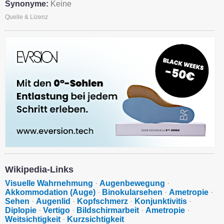
Synonyme:
Keine
Quelle & Lizenz
Wikipedia-Links
Visuelle Wahrnehmung
·
Augenbewegung
·
Akkommodation (Auge)
·
Binokularsehen
·
Ametropie
·
Sehen
·
Augenlid
·
Kopfschmerz
·
Konjunktivitis
·
Diplopie
·
Vertigo
·
Bildschirmarbeit
·
Ametropie
·
Weitsichtigkeit
·
Kurzsichtigkeit