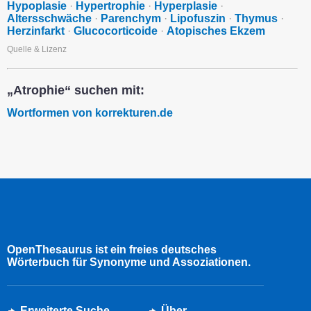
Hypoplasie
·
Hypertrophie
·
Hyperplasie
·
Altersschwäche
·
Parenchym
·
Lipofuszin
·
Thymus
·
Herzinfarkt
·
Glucocorticoide
·
Atopisches Ekzem
Quelle & Lizenz
„Atrophie“ suchen mit:
Wortformen von korrekturen.de
OpenThesaurus ist ein freies deutsches
Wörterbuch für Synonyme und Assoziationen.
Erweiterte Suche
Über