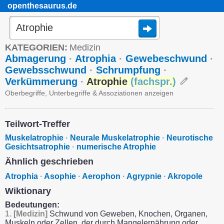
openthesaurus.de
KATEGORIEN:
Medizin
Abmagerung
·
Atrophia
·
Gewebeschwund
·
Gewebsschwund
·
Schrumpfung
·
Verkümmerung
·
Atrophie
(
fachspr.
)
Oberbegriffe, Unterbegriffe & Assoziationen anzeigen
Teilwort-Treffer
Muskelatrophie
·
Neurale Muskelatrophie
·
Neurotische
Gesichtsatrophie
·
numerische Atrophie
Ähnlich geschrieben
Atrophia
·
Asophie
·
Aerophon
·
Agrypnie
·
Akropole
Wiktionary
Bedeutungen:
1.
[Medizin]
Schwund von Geweben, Knochen, Organen,
Muskeln oder Zellen, der durch Mangelernährung oder