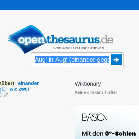
SYNONYME UND ASSOZIATIONEN
nüber)
·
einander
Wiktionary
l.
)
·
wie zwei
Keine direkten Treffer
)