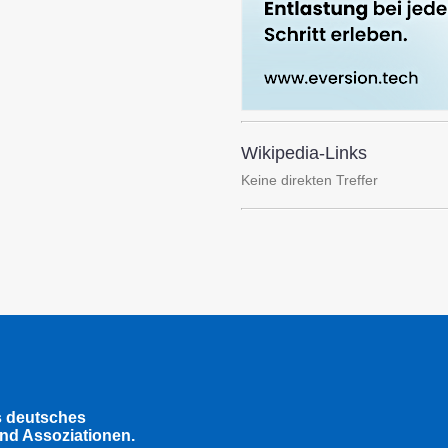
Wikipedia-Links
Keine direkten Treffer
s deutsches
nd Assoziationen.