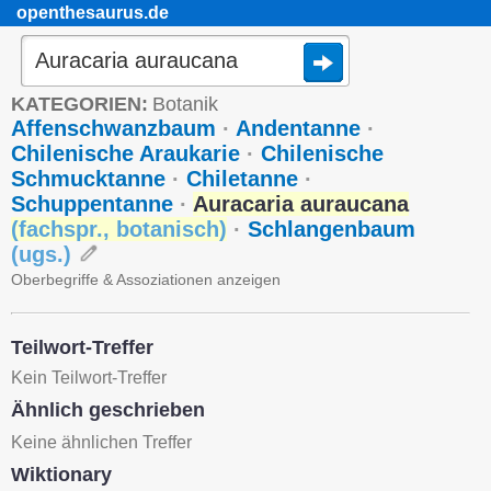
openthesaurus.de
KATEGORIEN:
Botanik
Affenschwanzbaum
·
Andentanne
·
Chilenische Araukarie
·
Chilenische
Schmucktanne
·
Chiletanne
·
Schuppentanne
·
Auracaria auraucana
(
fachspr.
,
botanisch
)
·
Schlangenbaum
(
ugs.
)
Oberbegriffe & Assoziationen anzeigen
Teilwort-Treffer
Kein Teilwort-Treffer
Ähnlich geschrieben
Keine ähnlichen Treffer
Wiktionary