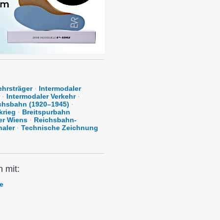
ehrsträger
·
Intermodaler
·
Intermodaler Verkehr
·
chsbahn (1920–1945)
·
krieg
·
Breitspurbahn
er Wiens
·
Reichsbahn-
aler
·
Technische Zeichnung
n mit:
e