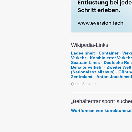
Wikipedia-Links
Ladeeinheit
·
Container
·
Verk
Verkehr
·
Kombinierter Verkehr
Seatrain Lines
·
Deutsche Rei
Behälterverkehr
·
Zweiter Welt
(Nationalsozialismus)
·
Günth
Zentralamt
·
Anton Joachimsth
Quelle & Lizenz
„Behältertransport“ suche
Wortformen von korrekturen.d