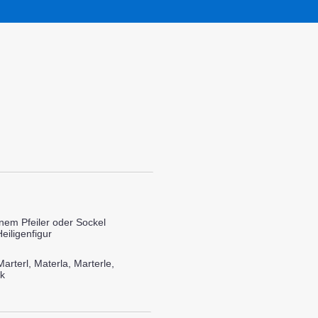
nem Pfeiler oder Sockel
eiligenfigur
arterl, Materla, Marterle,
k