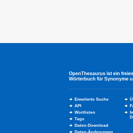
OpenThesaurus ist ein freie
Wörterbuch für Synonyme u
Erweiterte Suche
Ü
API
F
Wortlisten
I
D
Tags
Daten-Download
Daten-Änderungen