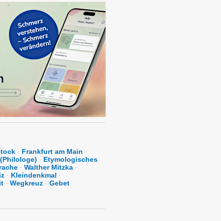
tock
·
Frankfurt am Main
·
(Philologe)
·
Etymologisches
rache
·
Walther Mitzka
·
iz
·
Kleindenkmal
·
t
·
Wegkreuz
·
Gebet