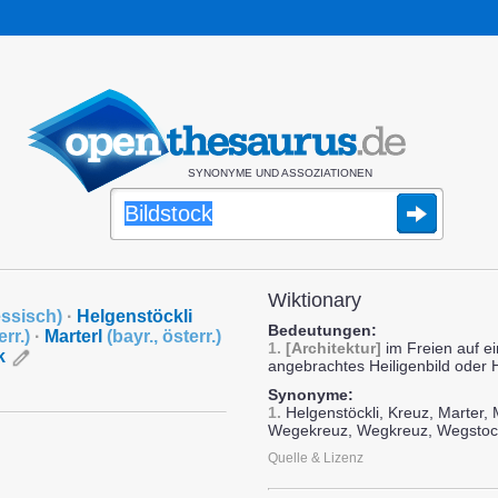
SYNONYME UND ASSOZIATIONEN
Wiktionary
ssisch
)
·
Helgenstöckli
Bedeutungen:
err.
)
·
Marterl
(
bayr.
,
österr.
)
1.
[Architektur]
im Freien auf ei
k
angebrachtes Heiligenbild oder H
Synonyme:
1.
Helgenstöckli, Kreuz, Marter, M
Wegekreuz, Wegkreuz, Wegstoc
Quelle & Lizenz