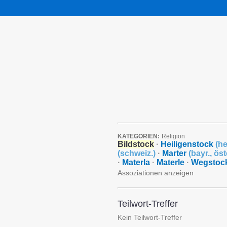
KATEGORIEN:
Religion
Bildstock
·
Heiligenstock
(
he
(
schweiz.
)
·
Marter
(
bayr.
,
öst
·
Materla
·
Materle
·
Wegstoc
Assoziationen anzeigen
Teilwort-Treffer
Kein Teilwort-Treffer