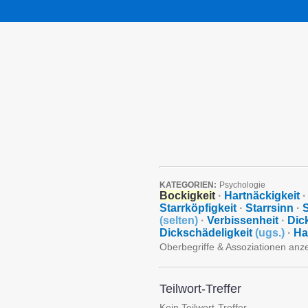
KATEGORIEN:
Psychologie
Bockigkeit
·
Hartnäckigkeit
·
Starrköpfigkeit
·
Starrsinn
·
S
(
selten
)
·
Verbissenheit
·
Dic
Dickschädeligkeit
(
ugs.
)
·
Ha
Oberbegriffe & Assoziationen anz
Teilwort-Treffer
Kein Teilwort-Treffer