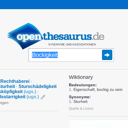
SYNONYME UND ASSOZIATIONEN
Wiktionary
Rechthaberei
·
Bedeutungen:
turheit
·
Sturschädeligkeit
1.
Eigenschaft, bockig zu sein
kköpfigkeit
(
ugs.
)
·
lsstarrigkeit
(
ugs.
)
Synonyme:
1.
Sturheit
eigen
Quelle & Lizenz