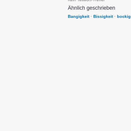
Ähnlich geschrieben
Bangigkeit
·
Bissigkeit
·
bockig