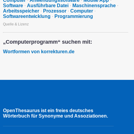
Computer
·
Anwendungssoftware
·
Mobile App
·
Software
·
Ausführbare Datei
·
Maschinensprache
·
Arbeitsspeicher
·
Prozessor
·
Computer
·
Softwareentwicklung
·
Programmierung
Quelle & Lizenz
„Computerprogramm“ suchen mit:
Wortformen von korrekturen.de
OpenThesaurus ist ein freies deutsches
Wörterbuch für Synonyme und Assoziationen.