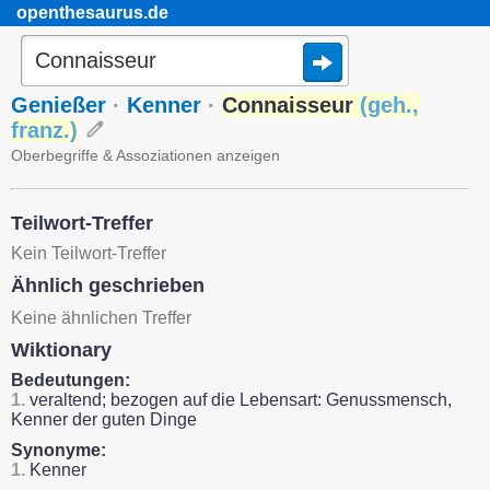
openthesaurus.de
Genießer
·
Kenner
·
Connaisseur
(
geh.
,
franz.
)
Oberbegriffe & Assoziationen anzeigen
Teilwort-Treffer
Kein Teilwort-Treffer
Ähnlich geschrieben
Keine ähnlichen Treffer
Wiktionary
Bedeutungen:
1.
veraltend; bezogen auf die Lebensart: Genussmensch,
Kenner der guten Dinge
Synonyme:
1.
Kenner