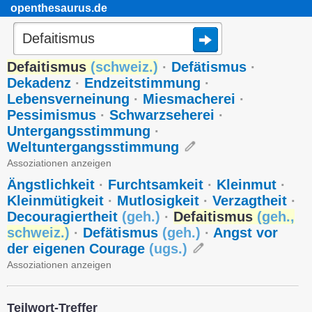
openthesaurus.de
Defaitismus
(
schweiz.
)
·
Defätismus
·
Dekadenz
·
Endzeitstimmung
·
Lebensverneinung
·
Miesmacherei
·
Pessimismus
·
Schwarzseherei
·
Untergangsstimmung
·
Weltuntergangsstimmung
Assoziationen anzeigen
Ängstlichkeit
·
Furchtsamkeit
·
Kleinmut
·
Kleinmütigkeit
·
Mutlosigkeit
·
Verzagtheit
·
Decouragiertheit
(
geh.
)
·
Defaitismus
(
geh.
,
schweiz.
)
·
Defätismus
(
geh.
)
·
Angst vor
der eigenen Courage
(
ugs.
)
Assoziationen anzeigen
Teilwort-Treffer