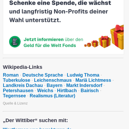
Wikipedia-Links
Roman
·
Deutsche Sprache
·
Ludwig Thoma
·
Tuberkulose
·
Leichenschmaus
·
Mariä Lichtmess
·
Landkreis Dachau
·
Bayern
·
Markt Indersdorf
·
Petershausen
·
Weichs
·
Hirtlbach
·
Bairisch
·
Tegernsee
·
Realismus (Literatur)
Quelle & Lizenz
„Der Wittiber“ suchen mit: