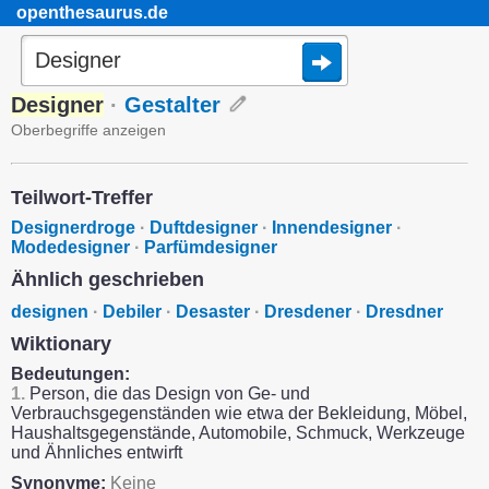
openthesaurus.de
Designer
·
Gestalter
Oberbegriffe anzeigen
Teilwort-Treffer
Designerdroge
·
Duftdesigner
·
Innendesigner
·
Modedesigner
·
Parfümdesigner
Ähnlich geschrieben
designen
·
Debiler
·
Desaster
·
Dresdener
·
Dresdner
Wiktionary
Bedeutungen:
1.
Person, die das Design von Ge- und
Verbrauchsgegenständen wie etwa der Bekleidung, Möbel,
Haushaltsgegenstände, Automobile, Schmuck, Werkzeuge
und Ähnliches entwirft
Synonyme:
Keine