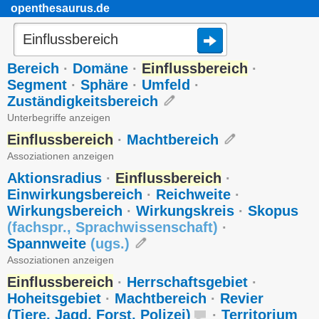
openthesaurus.de
Bereich
·
Domäne
·
Einflussbereich
·
Segment
·
Sphäre
·
Umfeld
·
Zuständigkeitsbereich
Unterbegriffe anzeigen
Einflussbereich
·
Machtbereich
Assoziationen anzeigen
Aktionsradius
·
Einflussbereich
·
Einwirkungsbereich
·
Reichweite
·
Wirkungsbereich
·
Wirkungskreis
·
Skopus
(
fachspr.
,
Sprachwissenschaft
)
·
Spannweite
(
ugs.
)
Assoziationen anzeigen
Einflussbereich
·
Herrschaftsgebiet
·
Hoheitsgebiet
·
Machtbereich
·
Revier
(Tiere, Jagd, Forst, Polizei)
·
Territorium