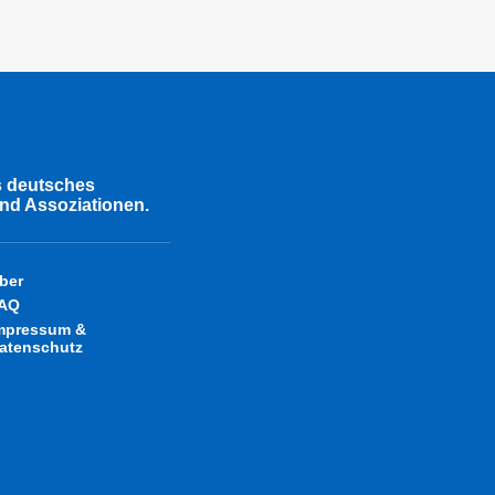
s deutsches
nd Assoziationen.
ber
AQ
mpressum &
atenschutz