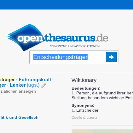
SYNONYME UND ASSOZIATIONEN
träger
·
Führungskraft
·
Wiktionary
ger
·
Lenker
(
ugs.
)
Bedeutungen:
oziationen anzeigen
1.
Person, die aufgrund ihrer ber
Stellung besonders wichtige Ent
Synonyme:
1.
Entscheider
litik und Gesellsch
Quelle & Lizenz