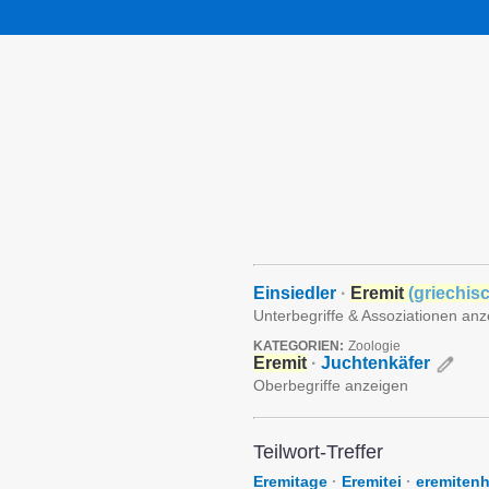
Einsiedler
·
Eremit
(
griechis
Unterbegriffe & Assoziationen an
KATEGORIEN:
Zoologie
Eremit
·
Juchtenkäfer
Oberbegriffe anzeigen
Teilwort-Treffer
Eremitage
·
Eremitei
·
eremitenh