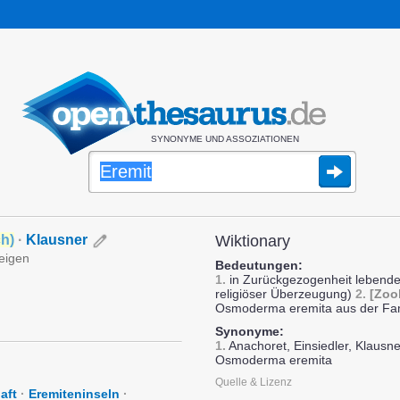
SYNONYME UND ASSOZIATIONEN
ch
)
·
Klausner
Wiktionary
zeigen
Bedeutungen:
1.
in Zurückgezogenheit lebende
religiöser Überzeugung)
2.
[Zoo
Osmoderma eremita aus der Fam
Synonyme:
1.
Anachoret, Einsiedler, Klausn
Osmoderma eremita
Quelle & Lizenz
aft
·
Eremiteninseln
·