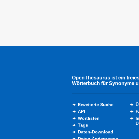
OpenThesaurus ist ein freie
Wörterbuch für Synonyme u
Erweiterte Suche
Ü
API
F
Wortlisten
I
D
Tags
Daten-Download
Daten-Änderungen