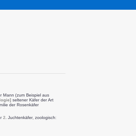
r Mann (zum Beispiel aus
logie]
seltener Käfer der Art
ilie der Rosenkäfer
er
2.
Juchtenkäfer, zoologisch: