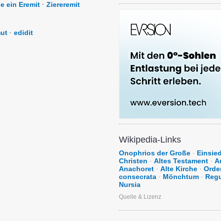
e ein Eremit
·
Ziereremit
ut
·
edidit
Wikipedia-Links
Onophrios der Große
·
Einsied
Christen
·
Altes Testament
·
A
Anachoret
·
Alte Kirche
·
Orde
consecrata
·
Mönchtum
·
Regu
Nursia
Quelle & Lizenz