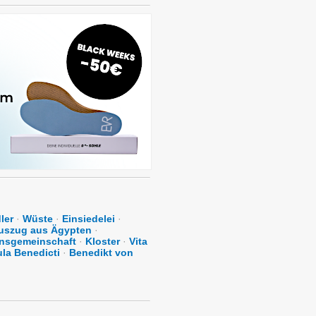
ler
·
Wüste
·
Einsiedelei
·
uszug aus Ägypten
·
nsgemeinschaft
·
Kloster
·
Vita
la Benedicti
·
Benedikt von