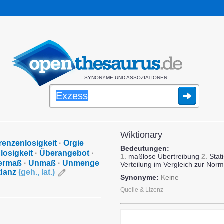
SYNONYME UND ASSOZIATIONEN
Wiktionary
renzenlosigkeit
·
Orgie
Bedeutungen:
losigkeit
·
Überangebot
·
1.
maßlose Übertreibung
2.
Stati
ermaß
·
Unmaß
·
Unmenge
Verteilung im Vergleich zur Norm
danz
(
geh.
,
lat.
)
Synonyme:
Keine
Quelle & Lizenz