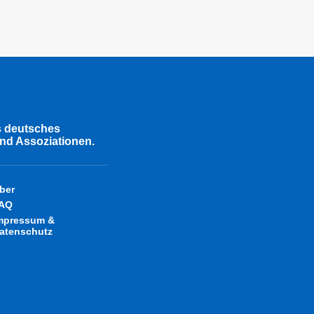
s deutsches
nd Assoziationen.
ber
AQ
mpressum &
atenschutz