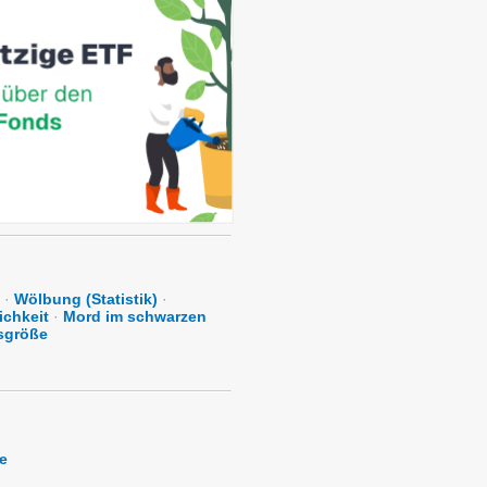
·
Wölbung (Statistik)
·
ichkeit
·
Mord im schwarzen
sgröße
e