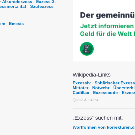
·
Alkoholexzess
·
Exzess-3-
essmortalität
·
Saufexzess
em
·
Emesis
Wikipedia-Links
Exzessiv
·
Sphärischer Exzess
Mittäter
·
Notwehr
·
Übersterbl
Cadillac
·
Exzesscode
·
Exzes
Quelle & Lizenz
„Exzess“ suchen mit:
Wortformen von korrekturen.d