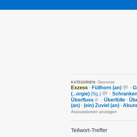
KATEGORIEN:
Ökonomie
Exzess
·
Füllhorn (an)
·
G
(...orgie)
(
fig.
)
·
Schranken
Überfluss
·
Überfülle
·
Üb
(an)
·
(ein) Zuviel (an)
·
Abun
Assoziationen anzeigen
Teilwort-Treffer