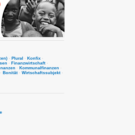
zen)
·
Plural
·
Konfix
·
sen
·
Finanzwirtschaft
·
inanzen
·
Kommunalfinanzen
·
·
Bonität
·
Wirtschaftssubjekt
·
e