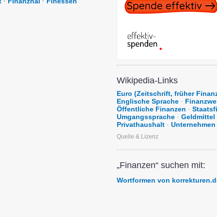
t
·
Finanzhai
·
Finessen
Wikipedia-Links
Euro (Zeitschrift, früher Finan
Englische Sprache
·
Finanzwe
Öffentliche Finanzen
·
Staatsf
Umgangssprache
·
Geldmittel
Privathaushalt
·
Unternehmen
Quelle & Lizenz
„Finanzen“ suchen mit:
Wortformen von korrekturen.d