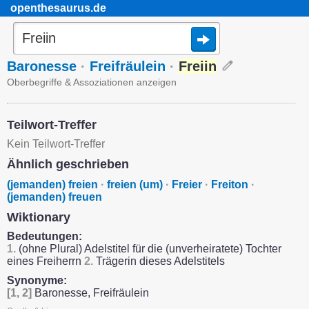
openthesaurus.de
Baronesse
·
Freifräulein
·
Freiin
Oberbegriffe & Assoziationen anzeigen
Teilwort-Treffer
Kein Teilwort-Treffer
Ähnlich geschrieben
(jemanden) freien
·
freien (um)
·
Freier
·
Freiton
·
(jemanden) freuen
Wiktionary
Bedeutungen:
1.
(ohne Plural) Adelstitel für die (unverheiratete) Tochter
eines Freiherrn
2.
Trägerin dieses Adelstitels
Synonyme:
[1, 2]
Baronesse, Freifräulein