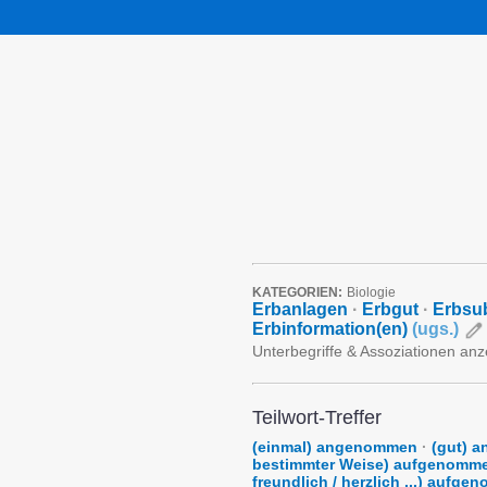
KATEGORIEN:
Biologie
Erbanlagen
·
Erbgut
·
Erbsu
Erbinformation(en)
(
ugs.
)
Unterbegriffe & Assoziationen an
Teilwort-Treffer
(einmal) angenommen
·
(gut) 
bestimmter Weise) aufgenomm
freundlich / herzlich ...) aufg