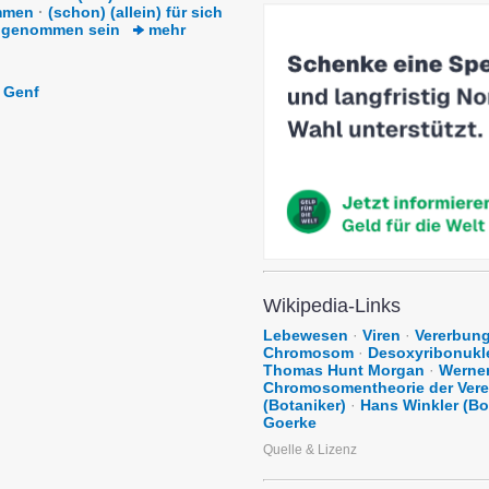
mmen
·
(schon) (allein) für sich
ingenommen sein
mehr
Genf
Wikipedia-Links
Lebewesen
·
Viren
·
Vererbung
Chromosom
·
Desoxyribonukl
Thomas Hunt Morgan
·
Werner
Chromosomentheorie der Ver
(Botaniker)
·
Hans Winkler (Bo
Goerke
Quelle & Lizenz