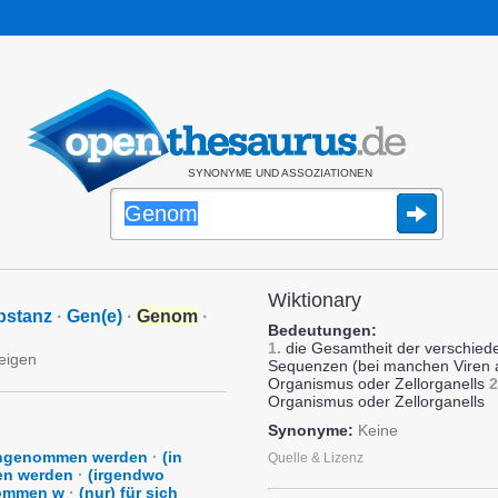
SYNONYME UND ASSOZIATIONEN
Wiktionary
bstanz
·
Gen(e)
·
Genom
·
Bedeutungen:
1.
die Gesamtheit der verschied
zeigen
Sequenzen (bei manchen Viren
Organismus oder Zellorganells
2
Organismus oder Zellorganells
Synonyme:
Keine
angenommen werden
·
(in
Quelle & Lizenz
en werden
·
(irgendwo
enommen w
·
(nur) für sich