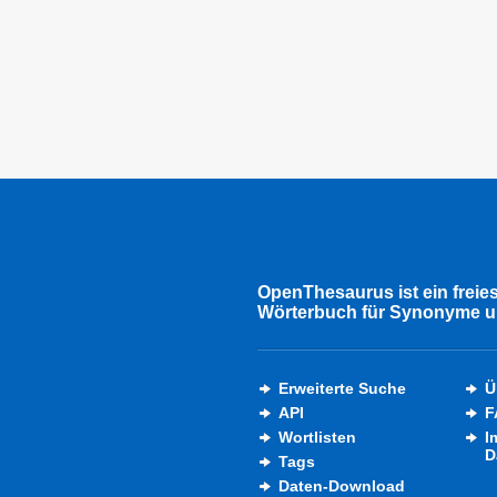
OpenThesaurus ist ein freie
Wörterbuch für Synonyme u
Erweiterte Suche
Ü
API
F
Wortlisten
I
D
Tags
Daten-Download