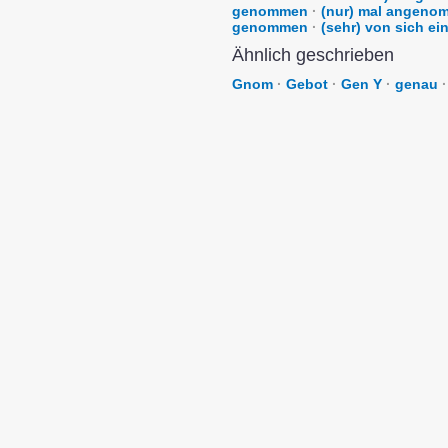
genommen
·
(nur) mal angeno
genommen
·
(sehr) von sich e
Ähnlich geschrieben
Gnom
·
Gebot
·
Gen Y
·
genau
·