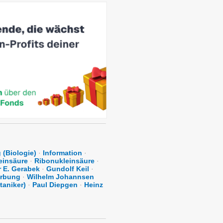
 (Biologie)
·
Information
·
einsäure
·
Ribonukleinsäure
·
 E. Gerabek
·
Gundolf Keil
·
erbung
·
Wilhelm Johannsen
taniker)
·
Paul Diepgen
·
Heinz