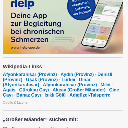
Wikipedia-Links
Afyonkarahisar (Provinz)
·
Aydın (Provinz)
·
Denizli
(Provinz)
·
Uşak (Provinz)
·
Türkei
·
Dinar
(Afyonkarahisar)
·
Afyonkarahisar (Provinz)
·
Milet
·
Ägäis
·
Çürüksu Çayı
·
Akçay (Großer Mäander)
·
Çine
Çayı
·
Banaz Çayı
·
Işıklı Gölü
·
Adıgüzel-Talsperre
Quelle & Lizenz
„Großer Mäander“ suchen mit: