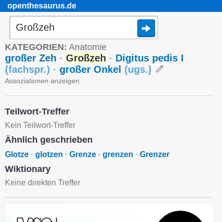
openthesaurus.de
KATEGORIEN:
Anatomie
großer Zeh
·
Großzeh
·
Digitus pedis I
(
fachspr.
)
·
großer Onkel
(
ugs.
)
Assoziationen anzeigen
Teilwort-Treffer
Kein Teilwort-Treffer
Ähnlich geschrieben
Glotze
·
glotzen
·
Grenze
·
grenzen
·
Grenzer
Wiktionary
Keine direkten Treffer