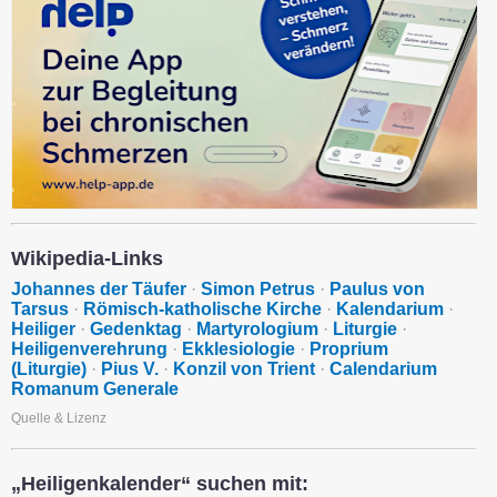
Wikipedia-Links
Johannes der Täufer
·
Simon Petrus
·
Paulus von
Tarsus
·
Römisch-katholische Kirche
·
Kalendarium
·
Heiliger
·
Gedenktag
·
Martyrologium
·
Liturgie
·
Heiligenverehrung
·
Ekklesiologie
·
Proprium
(Liturgie)
·
Pius V.
·
Konzil von Trient
·
Calendarium
Romanum Generale
Quelle & Lizenz
„Heiligenkalender“ suchen mit: