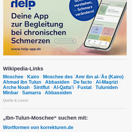
Wikipedia-Links
Moschee
·
Kairo
·
Moschee des ʿAmr ibn al-ʿĀs (Kairo)
·
Ahmad ibn Tulun
·
Abbasiden
·
De facto
·
Al-Maqrizi
·
Arche Noah
·
Sintflut
·
Al-Qatta'i
·
Fustat
·
Tuluniden
·
Minbar
·
Samarra
·
Abbassiden
Quelle & Lizenz
„Ibn-Tulun-Moschee“ suchen mit:
Wortformen von korrekturen.de