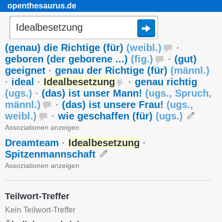
openthesaurus.de
(genau) die Richtige (für)
(
weibl.
)
·
geboren (der geborene ...)
(
fig.
)
·
(gut)
geeignet
·
genau der Richtige (für)
(
männl.
)
·
ideal
·
Idealbesetzung
·
genau richtig
(
ugs.
)
·
(das) ist unser Mann!
(
ugs.
,
Spruch
,
männl.
)
·
(das) ist unsere Frau!
(
ugs.
,
weibl.
)
·
wie geschaffen (für)
(
ugs.
)
Assoziationen anzeigen
Dreamteam
·
Idealbesetzung
·
Spitzenmannschaft
Assoziationen anzeigen
Teilwort-Treffer
Kein Teilwort-Treffer